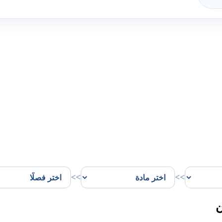
>>
>>
ن