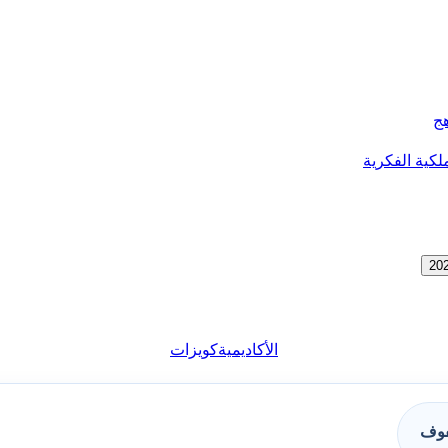
هج
لكية الفكرية
الأكاديمية
كويزات
فوف