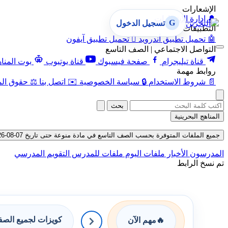
الإشعارات
🔔
إدارة الإشعارات
G
تسجيل الدخول
التطبيقات
🤖
تحميل تطبيق أندرويد

تحميل تطبيق آيفون
التواصل الاجتماعي | الصف التاسع
قناة تيليجرام
صفحة فيسبوك
قناة يوتيوب
بوت المنا
روابط مهمة
📄
شروط الاستخدام
🔒
سياسة الخصوصية
✉️
اتصل بنا
⚖️
حقوق الم
بحث
المناهج البحرينية
جميع الملفات المتوفرة بحسب الصف التاسع في مادة منوعة حتى تاريخ 07-08-2026
المدرسون
الأخبار
ملفات اليوم
ملفات للمدرس
التقويم المدرسي
تم نسخ الرابط
كويزات لجميع الص
🔥
مهم الآن