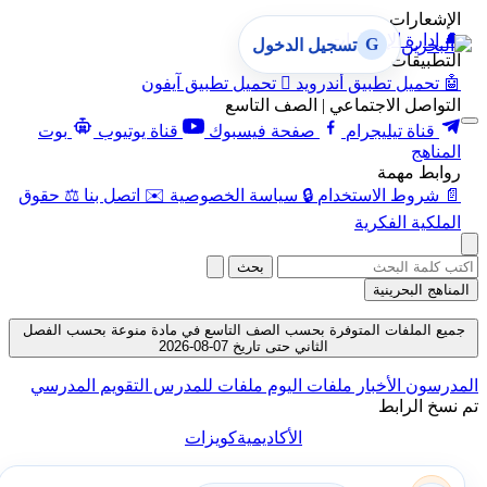
الإشعارات
🔔
إدارة الإشعارات
G
تسجيل الدخول
التطبيقات
🤖
تحميل تطبيق أندرويد

تحميل تطبيق آيفون
التواصل الاجتماعي | الصف التاسع
قناة تيليجرام
صفحة فيسبوك
قناة يوتيوب
بوت
المناهج
روابط مهمة
📄
شروط الاستخدام
🔒
سياسة الخصوصية
✉️
اتصل بنا
⚖️
حقوق
الملكية الفكرية
بحث
المناهج البحرينية
جميع الملفات المتوفرة بحسب الصف التاسع في مادة منوعة بحسب الفصل
الثاني حتى تاريخ 07-08-2026
المدرسون
الأخبار
ملفات اليوم
ملفات للمدرس
التقويم المدرسي
تم نسخ الرابط
الأكاديمية
كويزات