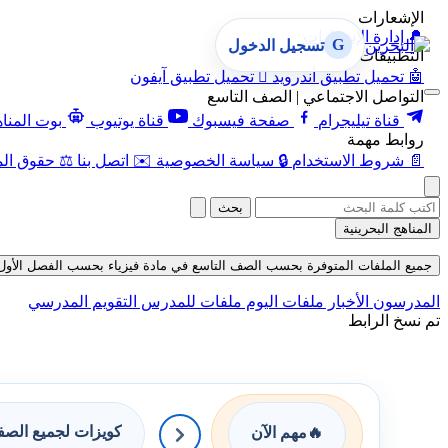
الإشعارات
🔔
إدارة الإشعارات
G
تسجيل الدخول
التطبيقات
🤖
تحميل تطبيق أندرويد

تحميل تطبيق آيفون
التواصل الاجتماعي | الصف التاسع
قناة تيليجرام
صفحة فيسبوك
قناة يوتيوب
بوت المنا
روابط مهمة
📄
شروط الاستخدام
🔒
سياسة الخصوصية
✉️
اتصل بنا
⚖️
حقوق الم
بحث
المناهج البحرينية
جميع الملفات المتوفرة بحسب الصف التاسع في مادة فيزياء بحسب الفصل الأول حتى تاريخ
المدرسون
الأخبار
ملفات اليوم
ملفات للمدرس
التقويم المدرسي
تم نسخ الرابط
كويزات لجميع الص
🔥
مهم الآن