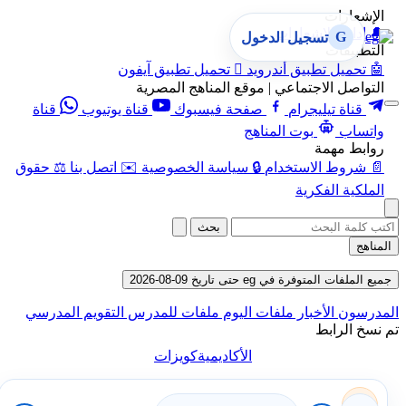
الإشعارات
🔔
إدارة الإشعارات
G
تسجيل الدخول
التطبيقات
🤖
تحميل تطبيق أندرويد

تحميل تطبيق آيفون
التواصل الاجتماعي | موقع المناهج المصرية
قناة تيليجرام
صفحة فيسبوك
قناة يوتيوب
قناة
واتساب
بوت المناهج
روابط مهمة
📄
شروط الاستخدام
🔒
سياسة الخصوصية
✉️
اتصل بنا
⚖️
حقوق
الملكية الفكرية
بحث
المناهج
جميع الملفات المتوفرة في eg حتى تاريخ 09-08-2026
المدرسون
الأخبار
ملفات اليوم
ملفات للمدرس
التقويم المدرسي
تم نسخ الرابط
الأكاديمية
كويزات