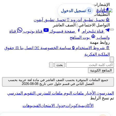
الإشعارات
🔔
إدارة الإشعارات
G
تسجيل الدخول
التطبيقات
🤖
تحميل تطبيق أندرويد

تحميل تطبيق آيفون
التواصل الاجتماعي | الصف العاشر
قناة تيليجرام
صفحة فيسبوك
قناة يوتيوب
قناة
واتساب
بوت المناهج
روابط مهمة
📄
شروط الاستخدام
🔒
سياسة الخصوصية
✉️
اتصل بنا
⚖️
حقوق
الملكية الفكرية
بحث
المناهج الكويتية
جميع الملفات المتوفرة بحسب الصف العاشر في مادة لغة عربية بحسب
الفصل الثاني في قسم حلول حتى تاريخ 08-08-2026
المدرسون
الأخبار
ملفات اليوم
ملفات للمدرس
التقويم المدرسي
تم نسخ الرابط
الأكاديمية
كويزات
جدول الامتحان
الفيديوهات