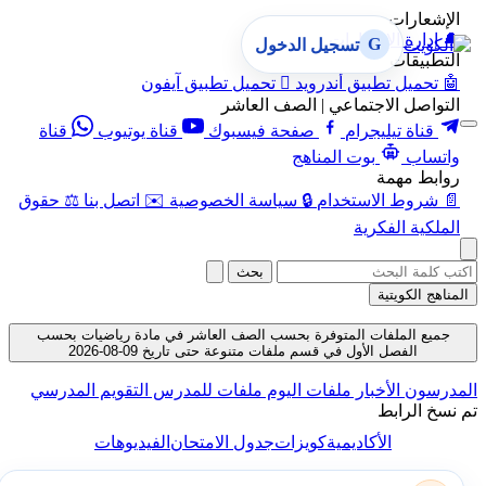
الإشعارات
🔔
إدارة الإشعارات
G
تسجيل الدخول
التطبيقات
🤖
تحميل تطبيق أندرويد

تحميل تطبيق آيفون
التواصل الاجتماعي | الصف العاشر
قناة تيليجرام
صفحة فيسبوك
قناة يوتيوب
قناة
واتساب
بوت المناهج
روابط مهمة
📄
شروط الاستخدام
🔒
سياسة الخصوصية
✉️
اتصل بنا
⚖️
حقوق
الملكية الفكرية
بحث
المناهج الكويتية
جميع الملفات المتوفرة بحسب الصف العاشر في مادة رياضيات بحسب
الفصل الأول في قسم ملفات متنوعة حتى تاريخ 09-08-2026
المدرسون
الأخبار
ملفات اليوم
ملفات للمدرس
التقويم المدرسي
تم نسخ الرابط
الأكاديمية
كويزات
جدول الامتحان
الفيديوهات