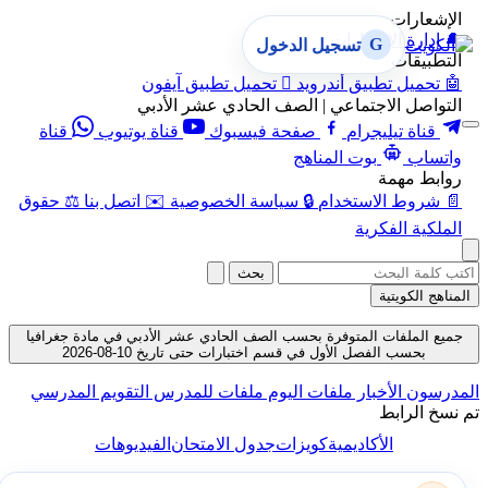
الإشعارات
🔔
إدارة الإشعارات
G
تسجيل الدخول
التطبيقات
🤖
تحميل تطبيق أندرويد

تحميل تطبيق آيفون
التواصل الاجتماعي | الصف الحادي عشر الأدبي
قناة تيليجرام
صفحة فيسبوك
قناة يوتيوب
قناة
واتساب
بوت المناهج
روابط مهمة
📄
شروط الاستخدام
🔒
سياسة الخصوصية
✉️
اتصل بنا
⚖️
حقوق
الملكية الفكرية
بحث
المناهج الكويتية
جميع الملفات المتوفرة بحسب الصف الحادي عشر الأدبي في مادة جغرافيا
بحسب الفصل الأول في قسم اختبارات حتى تاريخ 10-08-2026
المدرسون
الأخبار
ملفات اليوم
ملفات للمدرس
التقويم المدرسي
تم نسخ الرابط
الأكاديمية
كويزات
جدول الامتحان
الفيديوهات