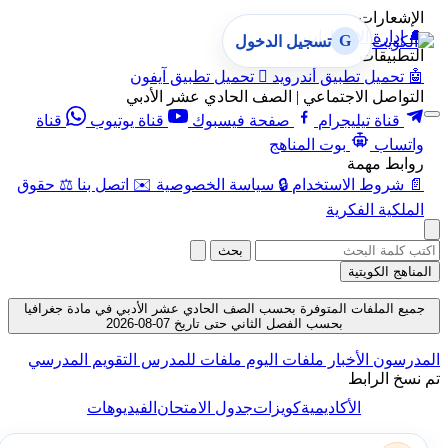
الإشعارات
🔔
إدارة الإشعارات
G
تسجيل الدخول
التطبيقات
🤖
تحميل تطبيق أندرويد

تحميل تطبيق آيفون
التواصل الاجتماعي | الصف الحادي عشر الأدبي
قناة تيليجرام
صفحة فيسبوك
قناة يوتيوب
قناة
واتساب
بوت المناهج
روابط مهمة
📄
شروط الاستخدام
🔒
سياسة الخصوصية
✉️
اتصل بنا
⚖️
حقوق
الملكية الفكرية
بحث
المناهج الكويتية
جميع الملفات المتوفرة بحسب الصف الحادي عشر الأدبي في مادة جغرافيا
بحسب الفصل الثاني حتى تاريخ 07-08-2026
المدرسون
الأخبار
ملفات اليوم
ملفات للمدرس
التقويم المدرسي
تم نسخ الرابط
الأكاديمية
كويزات
جدول الامتحان
الفيديوهات