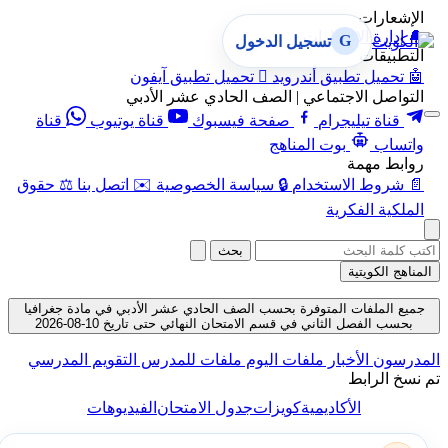
الإشعارات
🔔
إدارة الإشعارات
G
تسجيل الدخول
التطبيقات
🤖
تحميل تطبيق أندرويد

تحميل تطبيق آيفون
التواصل الاجتماعي | الصف الحادي عشر الأدبي
قناة تيليجرام
صفحة فيسبوك
قناة يوتيوب
قناة
واتساب
بوت المناهج
روابط مهمة
📄
شروط الاستخدام
🔒
سياسة الخصوصية
✉️
اتصل بنا
⚖️
حقوق
الملكية الفكرية
بحث
المناهج الكويتية
جميع الملفات المتوفرة بحسب الصف الحادي عشر الأدبي في مادة جغرافيا
بحسب الفصل الثاني في قسم الامتحان النهائي حتى تاريخ 10-08-2026
المدرسون
الأخبار
ملفات اليوم
ملفات للمدرس
التقويم المدرسي
تم نسخ الرابط
الأكاديمية
كويزات
جدول الامتحان
الفيديوهات