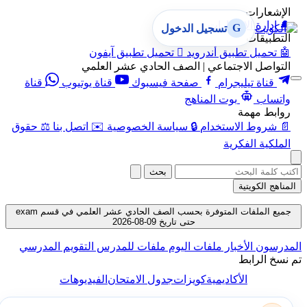
الإشعارات
🔔
إدارة الإشعارات
G
تسجيل الدخول
التطبيقات
🤖
تحميل تطبيق أندرويد

تحميل تطبيق آيفون
التواصل الاجتماعي | الصف الحادي عشر العلمي
قناة تيليجرام
صفحة فيسبوك
قناة يوتيوب
قناة
واتساب
بوت المناهج
روابط مهمة
📄
شروط الاستخدام
🔒
سياسة الخصوصية
✉️
اتصل بنا
⚖️
حقوق
الملكية الفكرية
بحث
المناهج الكويتية
جميع الملفات المتوفرة بحسب الصف الحادي عشر العلمي في قسم exam
حتى تاريخ 09-08-2026
المدرسون
الأخبار
ملفات اليوم
ملفات للمدرس
التقويم المدرسي
تم نسخ الرابط
الأكاديمية
كويزات
جدول الامتحان
الفيديوهات