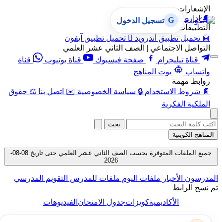
الإشعارات
🔔
إدارة الإشعارات
G
تسجيل الدخول
التطبيقات
🤖
تحميل تطبيق أندرويد

تحميل تطبيق آيفون
التواصل الاجتماعي | الصف الثاني عشر العلمي
قناة تيليجرام
صفحة فيسبوك
قناة يوتيوب
قناة
واتساب
بوت المناهج
روابط مهمة
📄
شروط الاستخدام
🔒
سياسة الخصوصية
✉️
اتصل بنا
⚖️
حقوق
الملكية الفكرية
بحث
المناهج الكويتية
جميع الملفات المتوفرة بحسب الصف الثاني عشر العلمي حتى تاريخ 08-08-
2026
المدرسون
الأخبار
ملفات اليوم
ملفات للمدرس
التقويم المدرسي
تم نسخ الرابط
الأكاديمية
كويزات
جدول الامتحان
الفيديوهات