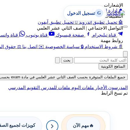
الإشعارات
🔔
إدارة الإشعارات
G
تسجيل الدخول
التطبيقات
🤖
تحميل تطبيق أندرويد

تحميل تطبيق آيفون
التواصل الاجتماعي | الصف الثاني عشر العلمي
قناة تيليجرام
صفحة فيسبوك
قناة يوتيوب
قناة واتس
روابط مهمة
📄
شروط الاستخدام
🔒
سياسة الخصوصية
✉️
اتصل بنا
⚖️
حقوق الم
بحث
المناهج الكويتية
جميع الملفات المتوفرة بحسب الصف الثاني عشر العلمي في مادة exam بحسب الفصل الثاني حتى تاريخ 09-08-2026
المدرسون
الأخبار
ملفات اليوم
ملفات للمدرس
التقويم المدرسي
تم نسخ الرابط
كويزات لجميع الص
🔥
مهم الآن