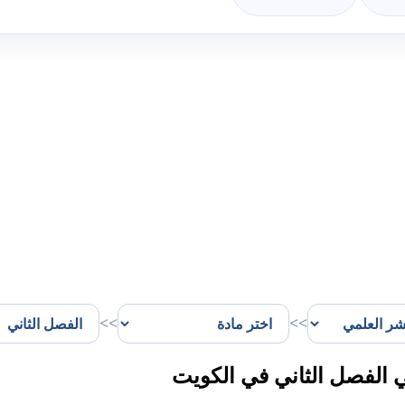
>>
>>