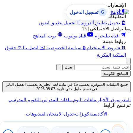
الإشعارات
🔔
إدارة الإشعارات
G
تسجيل الدخول
التطبيقات
🤖
تحميل تطبيق أندرويد

تحميل تطبيق آيفون
التواصل الاجتماعي | 15
قناة تيليجرام
قناة يوتيوب
بوت المناهج
روابط مهمة
📄
شروط الاستخدام
🔒
سياسة الخصوصية
✉️
اتصل بنا
⚖️
حقوق
الملكية الفكرية
بحث
المناهج الكويتية
جميع الملفات المتوفرة بحسب 15 في مادة لغة انجليزية بحسب الفصل الثاني
في قسم حلول حتى تاريخ 07-08-2026
المدرسون
الأخبار
ملفات اليوم
ملفات للمدرس
التقويم المدرسي
تم نسخ الرابط
الأكاديمية
كويزات
جدول الامتحان
الفيديوهات