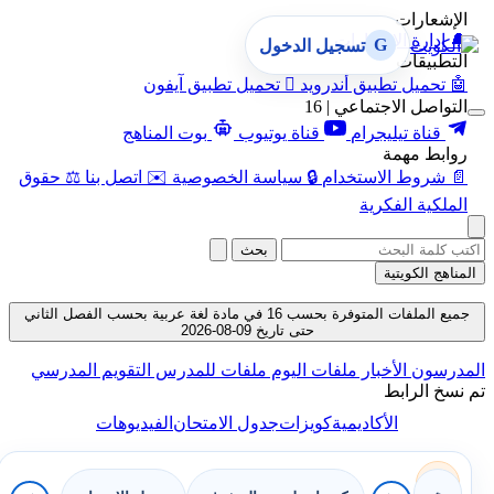
الإشعارات
🔔
إدارة الإشعارات
G
تسجيل الدخول
التطبيقات
🤖
تحميل تطبيق أندرويد

تحميل تطبيق آيفون
التواصل الاجتماعي | 16
قناة تيليجرام
قناة يوتيوب
بوت المناهج
روابط مهمة
📄
شروط الاستخدام
🔒
سياسة الخصوصية
✉️
اتصل بنا
⚖️
حقوق
الملكية الفكرية
بحث
المناهج الكويتية
جميع الملفات المتوفرة بحسب 16 في مادة لغة عربية بحسب الفصل الثاني
حتى تاريخ 09-08-2026
المدرسون
الأخبار
ملفات اليوم
ملفات للمدرس
التقويم المدرسي
تم نسخ الرابط
الأكاديمية
كويزات
جدول الامتحان
الفيديوهات