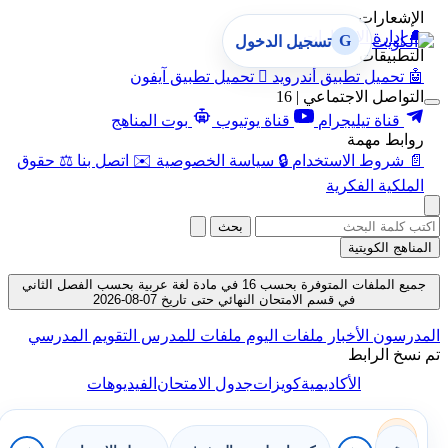
الإشعارات
🔔
إدارة الإشعارات
G
تسجيل الدخول
التطبيقات
🤖
تحميل تطبيق أندرويد

تحميل تطبيق آيفون
التواصل الاجتماعي | 16
قناة تيليجرام
قناة يوتيوب
بوت المناهج
روابط مهمة
📄
شروط الاستخدام
🔒
سياسة الخصوصية
✉️
اتصل بنا
⚖️
حقوق
الملكية الفكرية
بحث
المناهج الكويتية
جميع الملفات المتوفرة بحسب 16 في مادة لغة عربية بحسب الفصل الثاني
في قسم الامتحان النهائي حتى تاريخ 07-08-2026
المدرسون
الأخبار
ملفات اليوم
ملفات للمدرس
التقويم المدرسي
تم نسخ الرابط
الأكاديمية
كويزات
جدول الامتحان
الفيديوهات