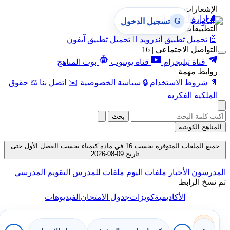
الإشعارات
🔔
إدارة الإشعارات
G
تسجيل الدخول
التطبيقات
🤖
تحميل تطبيق أندرويد

تحميل تطبيق آيفون
التواصل الاجتماعي | 16
قناة تيليجرام
قناة يوتيوب
بوت المناهج
روابط مهمة
📄
شروط الاستخدام
🔒
سياسة الخصوصية
✉️
اتصل بنا
⚖️
حقوق
الملكية الفكرية
بحث
المناهج الكويتية
جميع الملفات المتوفرة بحسب 16 في مادة كيمياء بحسب الفصل الأول حتى
تاريخ 09-08-2026
المدرسون
الأخبار
ملفات اليوم
ملفات للمدرس
التقويم المدرسي
تم نسخ الرابط
الأكاديمية
كويزات
جدول الامتحان
الفيديوهات