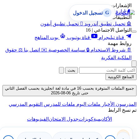
الإشعارات
🔔
إدارة الإشعارات
G
تسجيل الدخول
التطبيقات
🤖
تحميل تطبيق أندرويد

تحميل تطبيق آيفون
التواصل الاجتماعي | 16
قناة تيليجرام
قناة يوتيوب
بوت المناهج
روابط مهمة
📄
شروط الاستخدام
🔒
سياسة الخصوصية
✉️
اتصل بنا
⚖️
حقوق
الملكية الفكرية
بحث
المناهج الكويتية
جميع الملفات المتوفرة بحسب 16 في مادة لغة انجليزية بحسب الفصل الثاني
حتى تاريخ 06-08-2026
المدرسون
الأخبار
ملفات اليوم
ملفات للمدرس
التقويم المدرسي
تم نسخ الرابط
الأكاديمية
كويزات
جدول الامتحان
الفيديوهات