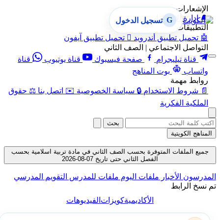
الإشعارات
🔔
إدارة الإشعارات
G
تسجيل الدخول
التطبيقات
🤖
تحميل تطبيق أندرويد

تحميل تطبيق آيفون
التواصل الاجتماعي | الصف الثاني
قناة تيليجرام
صفحة فيسبوك
قناة يوتيوب
قناة
واتساب
بوت المناهج
روابط مهمة
📄
شروط الاستخدام
🔒
سياسة الخصوصية
✉️
اتصل بنا
⚖️
حقوق
الملكية الفكرية
بحث
المناهج الكويتية
جميع الملفات المتوفرة بحسب الصف الثاني في مادة تربية اسلامية بحسب
الفصل الثاني حتى تاريخ 07-08-2026
المدرسون
الأخبار
ملفات اليوم
ملفات للمدرس
التقويم المدرسي
تم نسخ الرابط
الأكاديمية
كويزات
الفيديوهات