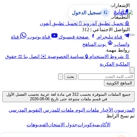
الإشعارات
🔔
إدارة الإشعارات
G
تسجيل الدخول
التطبيقات
🤖
تحميل تطبيق أندرويد

تحميل تطبيق آيفون
التواصل الاجتماعي | 312
قناة تيليجرام
صفحة فيسبوك
قناة يوتيوب
قناة
واتساب
بوت المناهج
روابط مهمة
📄
شروط الاستخدام
🔒
سياسة الخصوصية
✉️
اتصل بنا
⚖️
حقوق
الملكية الفكرية
بحث
المناهج الكويتية
جميع الملفات المتوفرة بحسب 312 في مادة لغة عربية بحسب الفصل الأول
في قسم ملفات متنوعة حتى تاريخ 06-08-2026
المدرسون
الأخبار
ملفات اليوم
ملفات للمدرس
التقويم المدرسي
تم نسخ الرابط
الأكاديمية
كويزات
جدول الامتحان
الفيديوهات