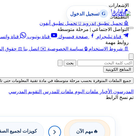
الإشعارات
🔔
إدارة الإشعارات
G
تسجيل الدخول
التطبيقات
🤖
تحميل تطبيق أندرويد

تحميل تطبيق آيفون
التواصل الاجتماعي | مرحلة متوسطة
قناة تيليجرام
صفحة فيسبوك
قناة يوتيوب
قناة واتس
روابط مهمة
📄
شروط الاستخدام
🔒
سياسة الخصوصية
✉️
اتصل بنا
⚖️
حقوق الم
بحث
المناهج الكويتية
جميع الملفات المتوفرة بحسب مرحلة متوسطة في مادة تقنية المعلومات حتى تاريخ 08-08-
المدرسون
الأخبار
ملفات اليوم
ملفات للمدرس
التقويم المدرسي
تم نسخ الرابط
كويزات لجميع الص
🔥
مهم الآن