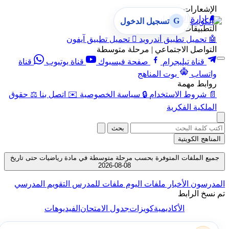
الإشعارات
🔔
إدارة الإشعارات
G
تسجيل الدخول
التطبيقات
🤖
تحميل تطبيق أندرويد

تحميل تطبيق آيفون
التواصل الاجتماعي | مرحلة متوسطة
قناة تيليجرام
صفحة فيسبوك
قناة يوتيوب
قناة
واتساب
بوت المناهج
روابط مهمة
📄
شروط الاستخدام
🔒
سياسة الخصوصية
✉️
اتصل بنا
⚖️
حقوق
الملكية الفكرية
بحث
المناهج الكويتية
جميع الملفات المتوفرة بحسب مرحلة متوسطة في مادة رياضيات حتى تاريخ
08-08-2026
المدرسون
الأخبار
ملفات اليوم
ملفات للمدرس
التقويم المدرسي
تم نسخ الرابط
الأكاديمية
كويزات
جدول الامتحان
الفيديوهات