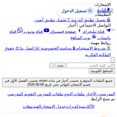
الإشعارات
🔔
إدارة الإشعارات
G
تسجيل الدخول
التطبيقات
🤖
تحميل تطبيق أندرويد

تحميل تطبيق آيفون
التواصل الاجتماعي | أخبار
قناة تيليجرام
صفحة فيسبوك
قناة يوتيوب
قناة
واتساب
بوت المناهج
روابط مهمة
📄
شروط الاستخدام
🔒
سياسة الخصوصية
✉️
اتصل بنا
⚖️
حقوق
الملكية الفكرية
بحث
المناهج الكويتية
جميع الملفات المتوفرة بحسب أخبار في مادة exam بحسب الفصل الأول في
قسم الامتحان النهائي حتى تاريخ 08-08-2026
المدرسون
الأخبار
ملفات اليوم
ملفات للمدرس
التقويم المدرسي
تم نسخ الرابط
الأكاديمية
كويزات
جدول الامتحان
الفيديوهات