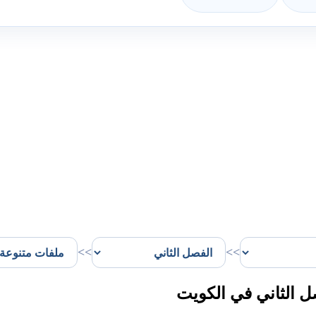
>>
>>