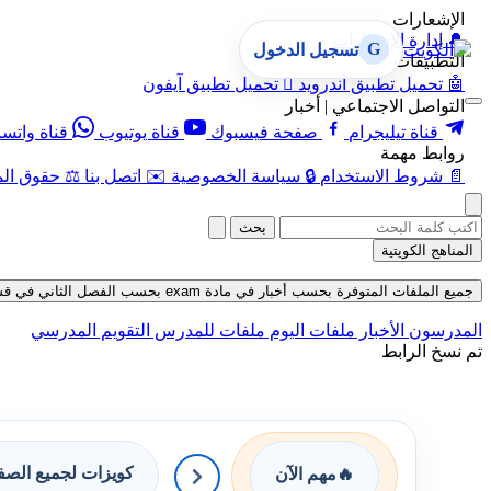
الإشعارات
🔔
إدارة الإشعارات
G
تسجيل الدخول
التطبيقات
🤖
تحميل تطبيق أندرويد

تحميل تطبيق آيفون
التواصل الاجتماعي | أخبار
قناة تيليجرام
صفحة فيسبوك
قناة يوتيوب
قناة واتس
روابط مهمة
📄
شروط الاستخدام
🔒
سياسة الخصوصية
✉️
اتصل بنا
⚖️
حقوق الم
بحث
المناهج الكويتية
جميع الملفات المتوفرة بحسب أخبار في مادة exam بحسب الفصل الثاني في قسم ملفات متنوعة حتى تاريخ 07-08-2026
المدرسون
الأخبار
ملفات اليوم
ملفات للمدرس
التقويم المدرسي
تم نسخ الرابط
كويزات لجميع الص
🔥
مهم الآن