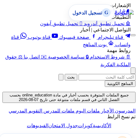
الإشعارات
🔔
إدارة الإشعارات
G
تسجيل الدخول
التطبيقات
🤖
تحميل تطبيق أندرويد

تحميل تطبيق آيفون
التواصل الاجتماعي | أخبار
قناة تيليجرام
صفحة فيسبوك
قناة يوتيوب
قناة
واتساب
بوت المناهج
روابط مهمة
📄
شروط الاستخدام
🔒
سياسة الخصوصية
✉️
اتصل بنا
⚖️
حقوق
الملكية الفكرية
بحث
المناهج الكويتية
جميع الملفات المتوفرة بحسب أخبار في مادة online_education بحسب
الفصل الثاني في قسم ملفات متنوعة حتى تاريخ 07-08-2026
المدرسون
الأخبار
ملفات اليوم
ملفات للمدرس
التقويم المدرسي
تم نسخ الرابط
الأكاديمية
كويزات
جدول الامتحان
الفيديوهات