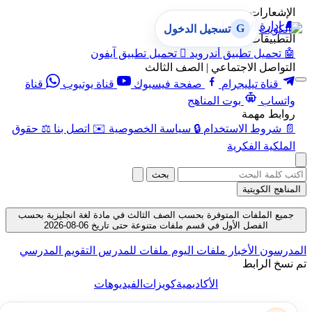
الإشعارات
🔔
إدارة الإشعارات
G
تسجيل الدخول
التطبيقات
🤖
تحميل تطبيق أندرويد

تحميل تطبيق آيفون
التواصل الاجتماعي | الصف الثالث
قناة تيليجرام
صفحة فيسبوك
قناة يوتيوب
قناة
واتساب
بوت المناهج
روابط مهمة
📄
شروط الاستخدام
🔒
سياسة الخصوصية
✉️
اتصل بنا
⚖️
حقوق
الملكية الفكرية
بحث
المناهج الكويتية
جميع الملفات المتوفرة بحسب الصف الثالث في مادة لغة انجليزية بحسب
الفصل الأول في قسم ملفات متنوعة حتى تاريخ 06-08-2026
المدرسون
الأخبار
ملفات اليوم
ملفات للمدرس
التقويم المدرسي
تم نسخ الرابط
الأكاديمية
كويزات
الفيديوهات