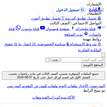
الإشعارات
🔔
إدارة الإشعارات
G
تسجيل الدخول
التطبيقات
🤖
تحميل تطبيق أندرويد

تحميل تطبيق آيفون
التواصل الاجتماعي | الصف الثالث
قناة تيليجرام
صفحة فيسبوك
قناة يوتيوب
قناة
واتساب
بوت المناهج
روابط مهمة
📄
شروط الاستخدام
🔒
سياسة الخصوصية
✉️
اتصل بنا
⚖️
حقوق
الملكية الفكرية
بحث
المناهج الكويتية
جميع الملفات المتوفرة بحسب الصف الثالث في مادة رياضيات بحسب
الفصل الأول في قسم أوراق عمل حتى تاريخ 07-08-2026
المدرسون
الأخبار
ملفات اليوم
ملفات للمدرس
التقويم المدرسي
تم نسخ الرابط
الأكاديمية
كويزات
الفيديوهات