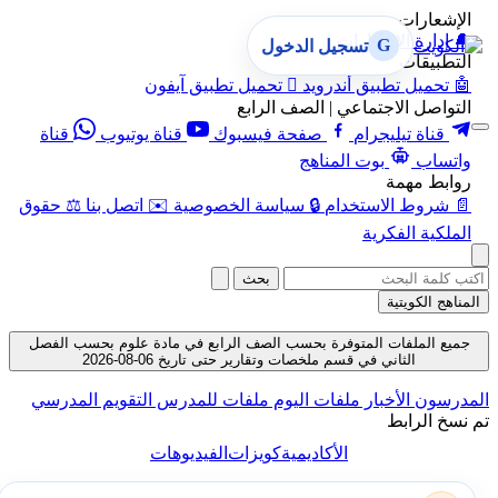
الإشعارات
🔔
إدارة الإشعارات
G
تسجيل الدخول
التطبيقات
🤖
تحميل تطبيق أندرويد

تحميل تطبيق آيفون
التواصل الاجتماعي | الصف الرابع
قناة تيليجرام
صفحة فيسبوك
قناة يوتيوب
قناة
واتساب
بوت المناهج
روابط مهمة
📄
شروط الاستخدام
🔒
سياسة الخصوصية
✉️
اتصل بنا
⚖️
حقوق
الملكية الفكرية
بحث
المناهج الكويتية
جميع الملفات المتوفرة بحسب الصف الرابع في مادة علوم بحسب الفصل
الثاني في قسم ملخصات وتقارير حتى تاريخ 06-08-2026
المدرسون
الأخبار
ملفات اليوم
ملفات للمدرس
التقويم المدرسي
تم نسخ الرابط
الأكاديمية
كويزات
الفيديوهات