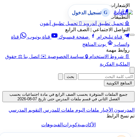
الإشعارات
🔔
إدارة الإشعارات
G
تسجيل الدخول
التطبيقات
🤖
تحميل تطبيق أندرويد

تحميل تطبيق آيفون
التواصل الاجتماعي | الصف الرابع
قناة تيليجرام
صفحة فيسبوك
قناة يوتيوب
قناة
واتساب
بوت المناهج
روابط مهمة
📄
شروط الاستخدام
🔒
سياسة الخصوصية
✉️
اتصل بنا
⚖️
حقوق
الملكية الفكرية
بحث
المناهج الكويتية
جميع الملفات المتوفرة بحسب الصف الرابع في مادة اجتماعيات بحسب
الفصل الثاني في قسم ملفات المدرس حتى تاريخ 07-08-2026
المدرسون
الأخبار
ملفات اليوم
ملفات للمدرس
التقويم المدرسي
تم نسخ الرابط
الأكاديمية
كويزات
الفيديوهات