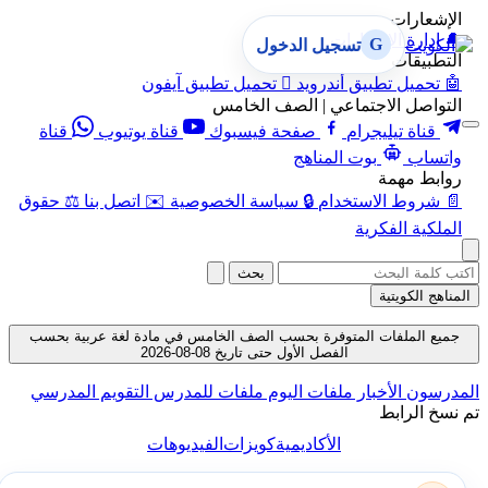
الإشعارات
🔔
إدارة الإشعارات
G
تسجيل الدخول
التطبيقات
🤖
تحميل تطبيق أندرويد

تحميل تطبيق آيفون
التواصل الاجتماعي | الصف الخامس
قناة تيليجرام
صفحة فيسبوك
قناة يوتيوب
قناة
واتساب
بوت المناهج
روابط مهمة
📄
شروط الاستخدام
🔒
سياسة الخصوصية
✉️
اتصل بنا
⚖️
حقوق
الملكية الفكرية
بحث
المناهج الكويتية
جميع الملفات المتوفرة بحسب الصف الخامس في مادة لغة عربية بحسب
الفصل الأول حتى تاريخ 08-08-2026
المدرسون
الأخبار
ملفات اليوم
ملفات للمدرس
التقويم المدرسي
تم نسخ الرابط
الأكاديمية
كويزات
الفيديوهات