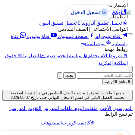
الإشعارات
🔔
إدارة الإشعارات
G
تسجيل الدخول
التطبيقات
🤖
تحميل تطبيق أندرويد

تحميل تطبيق آيفون
التواصل الاجتماعي | الصف السادس
قناة تيليجرام
صفحة فيسبوك
قناة يوتيوب
قناة
واتساب
بوت المناهج
روابط مهمة
📄
شروط الاستخدام
🔒
سياسة الخصوصية
✉️
اتصل بنا
⚖️
حقوق
الملكية الفكرية
بحث
المناهج الكويتية
جميع الملفات المتوفرة بحسب الصف السادس في مادة تربية اسلامية
بحسب الفصل الثاني في قسم الامتحان النهائي حتى تاريخ 07-08-2026
المدرسون
الأخبار
ملفات اليوم
ملفات للمدرس
التقويم المدرسي
تم نسخ الرابط
الأكاديمية
كويزات
الفيديوهات