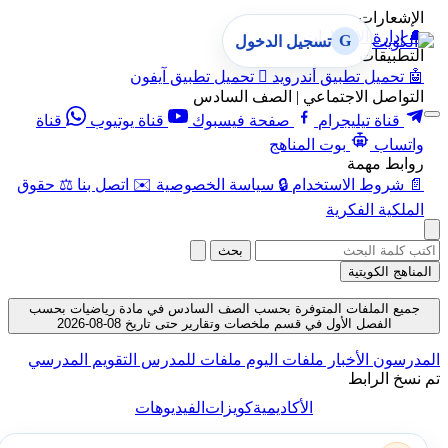
الإشعارات
🔔
إدارة الإشعارات
G
تسجيل الدخول
التطبيقات
🤖
تحميل تطبيق أندرويد

تحميل تطبيق آيفون
التواصل الاجتماعي | الصف السادس
قناة تيليجرام
صفحة فيسبوك
قناة يوتيوب
قناة
واتساب
بوت المناهج
روابط مهمة
📄
شروط الاستخدام
🔒
سياسة الخصوصية
✉️
اتصل بنا
⚖️
حقوق
الملكية الفكرية
بحث
المناهج الكويتية
جميع الملفات المتوفرة بحسب الصف السادس في مادة رياضيات بحسب
الفصل الأول في قسم ملخصات وتقارير حتى تاريخ 08-08-2026
المدرسون
الأخبار
ملفات اليوم
ملفات للمدرس
التقويم المدرسي
تم نسخ الرابط
الأكاديمية
كويزات
الفيديوهات