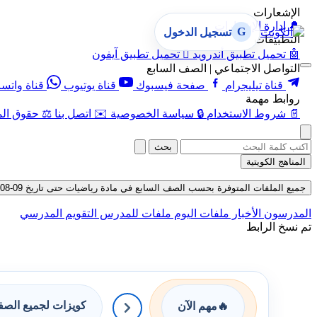
الإشعارات
🔔
إدارة الإشعارات
G
تسجيل الدخول
التطبيقات
🤖
تحميل تطبيق أندرويد

تحميل تطبيق آيفون
التواصل الاجتماعي | الصف السابع
قناة تيليجرام
صفحة فيسبوك
قناة يوتيوب
قناة واتس
روابط مهمة
📄
شروط الاستخدام
🔒
سياسة الخصوصية
✉️
اتصل بنا
⚖️
حقوق الم
بحث
المناهج الكويتية
جميع الملفات المتوفرة بحسب الصف السابع في مادة رياضيات حتى تاريخ 09-08-2026
المدرسون
الأخبار
ملفات اليوم
ملفات للمدرس
التقويم المدرسي
تم نسخ الرابط
كويزات لجميع الص
🔥
مهم الآن