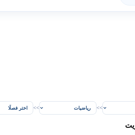
>>
>>
يت