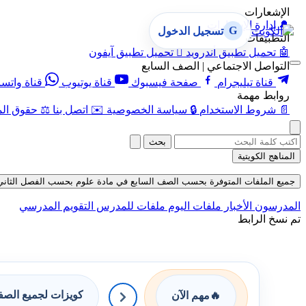
الإشعارات
🔔
إدارة الإشعارات
G
تسجيل الدخول
التطبيقات
🤖
تحميل تطبيق أندرويد

تحميل تطبيق آيفون
التواصل الاجتماعي | الصف السابع
قناة تيليجرام
صفحة فيسبوك
قناة يوتيوب
قناة واتس
روابط مهمة
📄
شروط الاستخدام
🔒
سياسة الخصوصية
✉️
اتصل بنا
⚖️
حقوق الم
بحث
المناهج الكويتية
جميع الملفات المتوفرة بحسب الصف السابع في مادة علوم بحسب الفصل الثاني في قسم
المدرسون
الأخبار
ملفات اليوم
ملفات للمدرس
التقويم المدرسي
تم نسخ الرابط
كويزات لجميع الص
🔥
مهم الآن