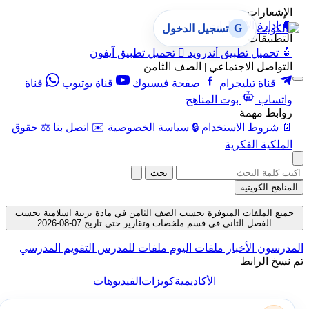
الإشعارات
🔔
إدارة الإشعارات
G
تسجيل الدخول
التطبيقات
🤖
تحميل تطبيق أندرويد

تحميل تطبيق آيفون
التواصل الاجتماعي | الصف الثامن
قناة تيليجرام
صفحة فيسبوك
قناة يوتيوب
قناة
واتساب
بوت المناهج
روابط مهمة
📄
شروط الاستخدام
🔒
سياسة الخصوصية
✉️
اتصل بنا
⚖️
حقوق
الملكية الفكرية
بحث
المناهج الكويتية
جميع الملفات المتوفرة بحسب الصف الثامن في مادة تربية اسلامية بحسب
الفصل الثاني في قسم ملخصات وتقارير حتى تاريخ 07-08-2026
المدرسون
الأخبار
ملفات اليوم
ملفات للمدرس
التقويم المدرسي
تم نسخ الرابط
الأكاديمية
كويزات
الفيديوهات