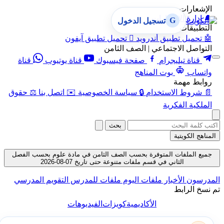
الإشعارات
🔔
إدارة الإشعارات
G
تسجيل الدخول
التطبيقات
🤖
تحميل تطبيق أندرويد

تحميل تطبيق آيفون
التواصل الاجتماعي | الصف الثامن
قناة تيليجرام
صفحة فيسبوك
قناة يوتيوب
قناة
واتساب
بوت المناهج
روابط مهمة
📄
شروط الاستخدام
🔒
سياسة الخصوصية
✉️
اتصل بنا
⚖️
حقوق
الملكية الفكرية
بحث
المناهج الكويتية
جميع الملفات المتوفرة بحسب الصف الثامن في مادة علوم بحسب الفصل
الثاني في قسم ملفات متنوعة حتى تاريخ 07-08-2026
المدرسون
الأخبار
ملفات اليوم
ملفات للمدرس
التقويم المدرسي
تم نسخ الرابط
الأكاديمية
كويزات
الفيديوهات