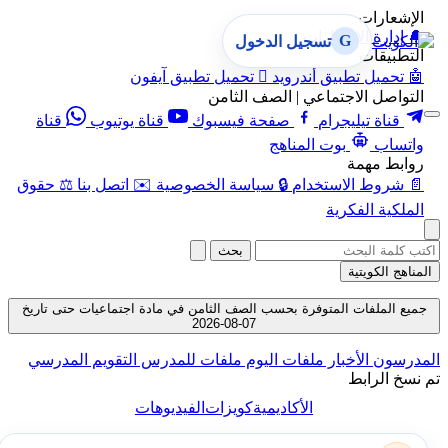
الإشعارات
🔔
إدارة الإشعارات
G
تسجيل الدخول
التطبيقات
🤖
تحميل تطبيق أندرويد

تحميل تطبيق آيفون
التواصل الاجتماعي | الصف الثامن
قناة تيليجرام
صفحة فيسبوك
قناة يوتيوب
قناة
واتساب
بوت المناهج
روابط مهمة
📄
شروط الاستخدام
🔒
سياسة الخصوصية
✉️
اتصل بنا
⚖️
حقوق
الملكية الفكرية
بحث
المناهج الكويتية
جميع الملفات المتوفرة بحسب الصف الثامن في مادة اجتماعيات حتى تاريخ
07-08-2026
المدرسون
الأخبار
ملفات اليوم
ملفات للمدرس
التقويم المدرسي
تم نسخ الرابط
الأكاديمية
كويزات
الفيديوهات