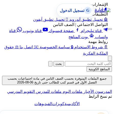
الإشعارات
🔔
إدارة الإشعارات
G
تسجيل الدخول
التطبيقات
🤖
تحميل تطبيق أندرويد

تحميل تطبيق آيفون
التواصل الاجتماعي | الصف الثامن
قناة تيليجرام
صفحة فيسبوك
قناة يوتيوب
قناة
واتساب
بوت المناهج
روابط مهمة
📄
شروط الاستخدام
🔒
سياسة الخصوصية
✉️
اتصل بنا
⚖️
حقوق
الملكية الفكرية
بحث
المناهج الكويتية
جميع الملفات المتوفرة بحسب الصف الثامن في مادة اجتماعيات بحسب
الفصل الأول في قسم كتب للطالب حتى تاريخ 06-08-2026
المدرسون
الأخبار
ملفات اليوم
ملفات للمدرس
التقويم المدرسي
تم نسخ الرابط
الأكاديمية
كويزات
الفيديوهات