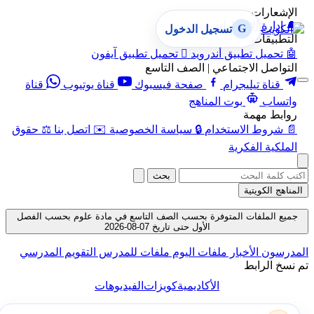
الإشعارات
🔔
إدارة الإشعارات
G
تسجيل الدخول
التطبيقات
🤖
تحميل تطبيق أندرويد

تحميل تطبيق آيفون
التواصل الاجتماعي | الصف التاسع
قناة تيليجرام
صفحة فيسبوك
قناة يوتيوب
قناة
واتساب
بوت المناهج
روابط مهمة
📄
شروط الاستخدام
🔒
سياسة الخصوصية
✉️
اتصل بنا
⚖️
حقوق
الملكية الفكرية
بحث
المناهج الكويتية
جميع الملفات المتوفرة بحسب الصف التاسع في مادة علوم بحسب الفصل
الأول حتى تاريخ 07-08-2026
المدرسون
الأخبار
ملفات اليوم
ملفات للمدرس
التقويم المدرسي
تم نسخ الرابط
الأكاديمية
كويزات
الفيديوهات