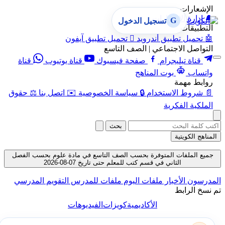
الإشعارات
🔔
إدارة الإشعارات
G
تسجيل الدخول
التطبيقات
🤖
تحميل تطبيق أندرويد

تحميل تطبيق آيفون
التواصل الاجتماعي | الصف التاسع
قناة تيليجرام
صفحة فيسبوك
قناة يوتيوب
قناة
واتساب
بوت المناهج
روابط مهمة
📄
شروط الاستخدام
🔒
سياسة الخصوصية
✉️
اتصل بنا
⚖️
حقوق
الملكية الفكرية
بحث
المناهج الكويتية
جميع الملفات المتوفرة بحسب الصف التاسع في مادة علوم بحسب الفصل
الثاني في قسم كتب للمعلم حتى تاريخ 07-08-2026
المدرسون
الأخبار
ملفات اليوم
ملفات للمدرس
التقويم المدرسي
تم نسخ الرابط
الأكاديمية
كويزات
الفيديوهات