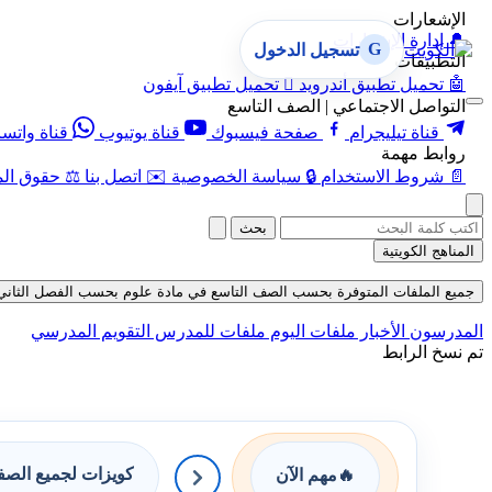
الإشعارات
🔔
إدارة الإشعارات
G
تسجيل الدخول
التطبيقات
🤖
تحميل تطبيق أندرويد

تحميل تطبيق آيفون
التواصل الاجتماعي | الصف التاسع
قناة تيليجرام
صفحة فيسبوك
قناة يوتيوب
قناة واتس
روابط مهمة
📄
شروط الاستخدام
🔒
سياسة الخصوصية
✉️
اتصل بنا
⚖️
حقوق الم
بحث
المناهج الكويتية
جميع الملفات المتوفرة بحسب الصف التاسع في مادة علوم بحسب الفصل الثاني في قسم
المدرسون
الأخبار
ملفات اليوم
ملفات للمدرس
التقويم المدرسي
تم نسخ الرابط
كويزات لجميع الص
🔥
مهم الآن