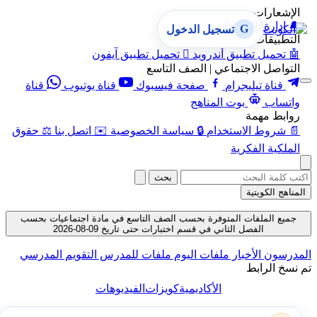
الإشعارات
🔔
إدارة الإشعارات
G
تسجيل الدخول
التطبيقات
🤖
تحميل تطبيق أندرويد

تحميل تطبيق آيفون
التواصل الاجتماعي | الصف التاسع
قناة تيليجرام
صفحة فيسبوك
قناة يوتيوب
قناة
واتساب
بوت المناهج
روابط مهمة
📄
شروط الاستخدام
🔒
سياسة الخصوصية
✉️
اتصل بنا
⚖️
حقوق
الملكية الفكرية
بحث
المناهج الكويتية
جميع الملفات المتوفرة بحسب الصف التاسع في مادة اجتماعيات بحسب
الفصل الثاني في قسم اختبارات حتى تاريخ 09-08-2026
المدرسون
الأخبار
ملفات اليوم
ملفات للمدرس
التقويم المدرسي
تم نسخ الرابط
الأكاديمية
كويزات
الفيديوهات