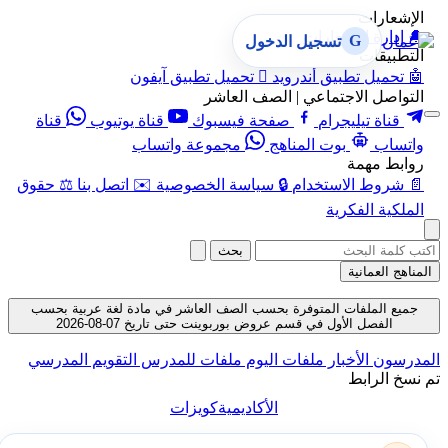
الإشعارات
🔔
إدارة الإشعارات
G
تسجيل الدخول
التطبيقات
🤖
تحميل تطبيق أندرويد

تحميل تطبيق آيفون
التواصل الاجتماعي | الصف العاشر
قناة تيليجرام
صفحة فيسبوك
قناة يوتيوب
قناة
واتساب
بوت المناهج
مجموعة واتساب
روابط مهمة
📄
شروط الاستخدام
🔒
سياسة الخصوصية
✉️
اتصل بنا
⚖️
حقوق
الملكية الفكرية
بحث
المناهج العمانية
جميع الملفات المتوفرة بحسب الصف العاشر في مادة لغة عربية بحسب
الفصل الأول في قسم عروض بوربوينت حتى تاريخ 07-08-2026
المدرسون
الأخبار
ملفات اليوم
ملفات للمدرس
التقويم المدرسي
تم نسخ الرابط
الأكاديمية
كويزات