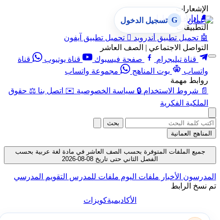
الإشعارات
🔔
إدارة الإشعارات
G
تسجيل الدخول
التطبيقات
🤖
تحميل تطبيق أندرويد

تحميل تطبيق آيفون
التواصل الاجتماعي | الصف العاشر
قناة تيليجرام
صفحة فيسبوك
قناة يوتيوب
قناة
واتساب
بوت المناهج
مجموعة واتساب
روابط مهمة
📄
شروط الاستخدام
🔒
سياسة الخصوصية
✉️
اتصل بنا
⚖️
حقوق
الملكية الفكرية
بحث
المناهج العمانية
جميع الملفات المتوفرة بحسب الصف العاشر في مادة لغة عربية بحسب
الفصل الثاني حتى تاريخ 08-08-2026
المدرسون
الأخبار
ملفات اليوم
ملفات للمدرس
التقويم المدرسي
تم نسخ الرابط
الأكاديمية
كويزات