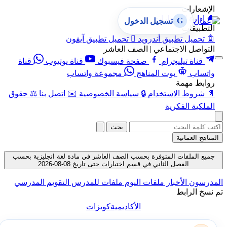
الإشعارات
🔔
إدارة الإشعارات
G
تسجيل الدخول
التطبيقات
🤖
تحميل تطبيق أندرويد

تحميل تطبيق آيفون
التواصل الاجتماعي | الصف العاشر
قناة تيليجرام
صفحة فيسبوك
قناة يوتيوب
قناة
واتساب
بوت المناهج
مجموعة واتساب
روابط مهمة
📄
شروط الاستخدام
🔒
سياسة الخصوصية
✉️
اتصل بنا
⚖️
حقوق
الملكية الفكرية
بحث
المناهج العمانية
جميع الملفات المتوفرة بحسب الصف العاشر في مادة لغة انجليزية بحسب
الفصل الثاني في قسم اختبارات حتى تاريخ 08-08-2026
المدرسون
الأخبار
ملفات اليوم
ملفات للمدرس
التقويم المدرسي
تم نسخ الرابط
الأكاديمية
كويزات