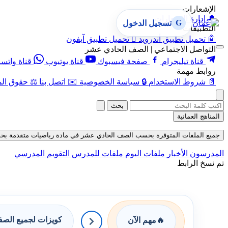
الإشعارات
🔔
إدارة الإشعارات
G
تسجيل الدخول
التطبيقات
🤖
تحميل تطبيق أندرويد

تحميل تطبيق آيفون
التواصل الاجتماعي | الصف الحادي عشر
قناة تيليجرام
صفحة فيسبوك
قناة يوتيوب
قناة واتس
روابط مهمة
📄
شروط الاستخدام
🔒
سياسة الخصوصية
✉️
اتصل بنا
⚖️
حقوق الم
بحث
المناهج العمانية
جميع الملفات المتوفرة بحسب الصف الحادي عشر في مادة رياضيات متقدمة بحسب الف
المدرسون
الأخبار
ملفات اليوم
ملفات للمدرس
التقويم المدرسي
تم نسخ الرابط
كويزات لجميع الص
🔥
مهم الآن