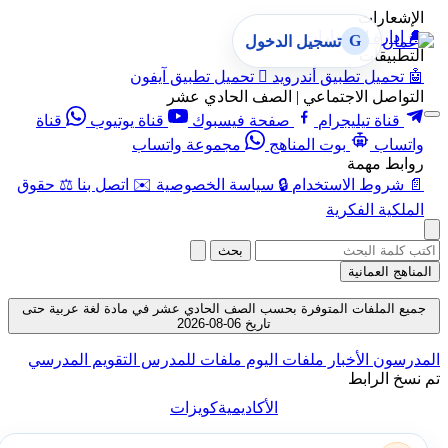
الإشعارات
🔔
إدارة الإشعارات
G
تسجيل الدخول
التطبيقات
🤖
تحميل تطبيق أندرويد

تحميل تطبيق آيفون
التواصل الاجتماعي | الصف الحادي عشر
قناة تيليجرام
صفحة فيسبوك
قناة يوتيوب
قناة
واتساب
بوت المناهج
مجموعة واتساب
روابط مهمة
📄
شروط الاستخدام
🔒
سياسة الخصوصية
✉️
اتصل بنا
⚖️
حقوق
الملكية الفكرية
بحث
المناهج العمانية
جميع الملفات المتوفرة بحسب الصف الحادي عشر في مادة لغة عربية حتى
تاريخ 06-08-2026
المدرسون
الأخبار
ملفات اليوم
ملفات للمدرس
التقويم المدرسي
تم نسخ الرابط
الأكاديمية
كويزات