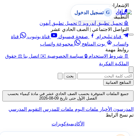
الإشعارات
🔔
إدارة الإشعارات
G
تسجيل الدخول
التطبيقات
🤖
تحميل تطبيق أندرويد

تحميل تطبيق آيفون
التواصل الاجتماعي | الصف الحادي عشر
قناة تيليجرام
صفحة فيسبوك
قناة يوتيوب
قناة
واتساب
بوت المناهج
مجموعة واتساب
روابط مهمة
📄
شروط الاستخدام
🔒
سياسة الخصوصية
✉️
اتصل بنا
⚖️
حقوق
الملكية الفكرية
بحث
المناهج العمانية
جميع الملفات المتوفرة بحسب الصف الحادي عشر في مادة كيمياء بحسب
الفصل الأول حتى تاريخ 09-08-2026
المدرسون
الأخبار
ملفات اليوم
ملفات للمدرس
التقويم المدرسي
تم نسخ الرابط
الأكاديمية
كويزات