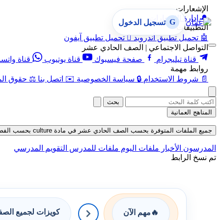
الإشعارات
🔔
إدارة الإشعارات
G
تسجيل الدخول
التطبيقات
🤖
تحميل تطبيق أندرويد

تحميل تطبيق آيفون
التواصل الاجتماعي | الصف الحادي عشر
قناة تيليجرام
صفحة فيسبوك
قناة يوتيوب
قناة واتس
روابط مهمة
📄
شروط الاستخدام
🔒
سياسة الخصوصية
✉️
اتصل بنا
⚖️
حقوق الم
بحث
المناهج العمانية
جميع الملفات المتوفرة بحسب الصف الحادي عشر في مادة culture بحسب الفصل الأول في قسم كتب للمعلم حتى تاريخ 06-08-2026
المدرسون
الأخبار
ملفات اليوم
ملفات للمدرس
التقويم المدرسي
تم نسخ الرابط
كويزات لجميع الص
🔥
مهم الآن