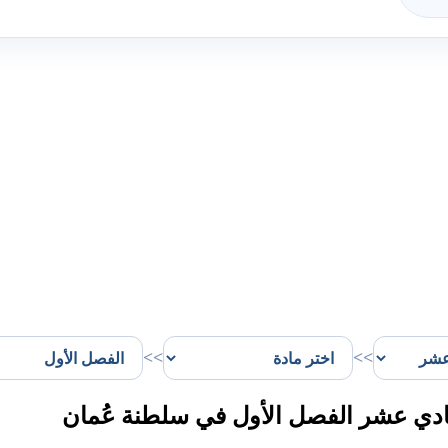
>>
>>