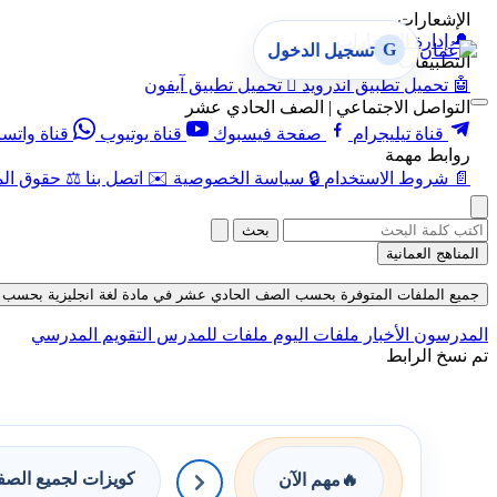
الإشعارات
🔔
إدارة الإشعارات
G
تسجيل الدخول
التطبيقات
🤖
تحميل تطبيق أندرويد

تحميل تطبيق آيفون
التواصل الاجتماعي | الصف الحادي عشر
قناة تيليجرام
صفحة فيسبوك
قناة يوتيوب
قناة واتس
روابط مهمة
📄
شروط الاستخدام
🔒
سياسة الخصوصية
✉️
اتصل بنا
⚖️
حقوق الم
بحث
المناهج العمانية
جميع الملفات المتوفرة بحسب الصف الحادي عشر في مادة لغة انجليزية بحسب الفصل ال
المدرسون
الأخبار
ملفات اليوم
ملفات للمدرس
التقويم المدرسي
تم نسخ الرابط
كويزات لجميع الص
🔥
مهم الآن