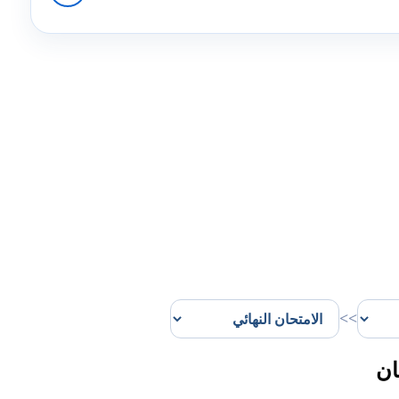
>>
ان