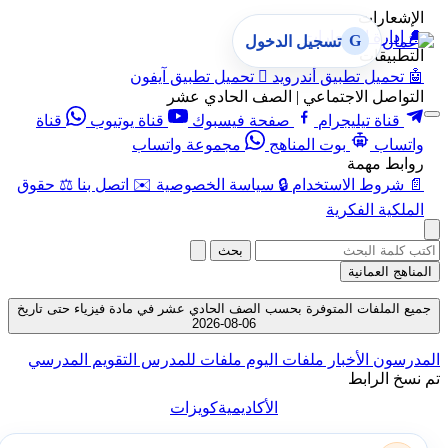
الإشعارات
🔔
إدارة الإشعارات
G
تسجيل الدخول
التطبيقات
🤖
تحميل تطبيق أندرويد

تحميل تطبيق آيفون
التواصل الاجتماعي | الصف الحادي عشر
قناة تيليجرام
صفحة فيسبوك
قناة يوتيوب
قناة
واتساب
بوت المناهج
مجموعة واتساب
روابط مهمة
📄
شروط الاستخدام
🔒
سياسة الخصوصية
✉️
اتصل بنا
⚖️
حقوق
الملكية الفكرية
بحث
المناهج العمانية
جميع الملفات المتوفرة بحسب الصف الحادي عشر في مادة فيزياء حتى تاريخ
06-08-2026
المدرسون
الأخبار
ملفات اليوم
ملفات للمدرس
التقويم المدرسي
تم نسخ الرابط
الأكاديمية
كويزات